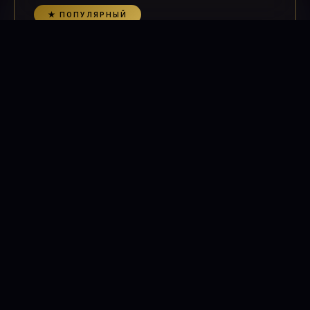
★ ПОПУЛЯРНЫЙ
Практик
Углублённая работа с телом, умом и дыханием
5 990
₽
в месяц · отмена в любой момент
8 групповых занятий в месяц
Хатха-йога + виньяса
Пранаяма и медитации